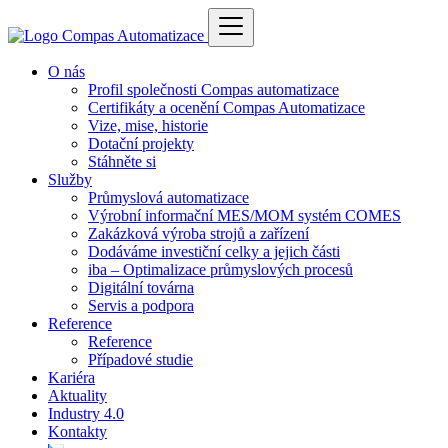
O nás
Profil společnosti Compas automatizace
Certifikáty a ocenění Compas Automatizace
Vize, mise, historie
Dotační projekty
Stáhněte si
Služby
Průmyslová automatizace
Výrobní informační MES/MOM systém COMES
Zakázková výroba strojů a zařízení
Dodáváme investiční celky a jejich části
iba – Optimalizace průmyslových procesů
Digitální továrna
Servis a podpora
Reference
Reference
Případové studie
Kariéra
Aktuality
Industry 4.0
Kontakty