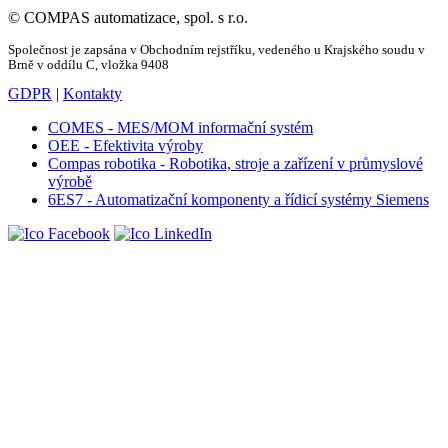
© COMPAS automatizace, spol. s r.o.
Společnost je zapsána v Obchodním rejstříku, vedeného u Krajského soudu v
Brně v oddílu C, vložka 9408
GDPR
|
Kontakty
COMES - MES/MOM informační systém
OEE - Efektivita výroby
Compas robotika - Robotika, stroje a zařízení v průmyslové
výrobě
6ES7 - Automatizační komponenty a řídicí systémy Siemens