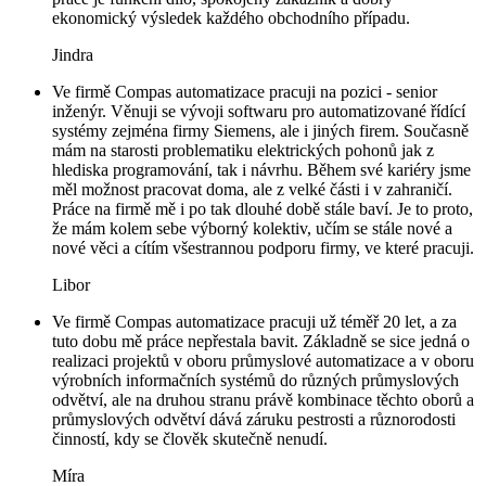
ekonomický výsledek každého obchodního případu.
Jindra
Ve firmě Compas automatizace pracuji na pozici - senior
inženýr. Věnuji se vývoji softwaru pro automatizované řídící
systémy zejména firmy Siemens, ale i jiných firem. Současně
mám na starosti problematiku elektrických pohonů jak z
hlediska programování, tak i návrhu. Během své kariéry jsme
měl možnost pracovat doma, ale z velké části i v zahraničí.
Práce na firmě mě i po tak dlouhé době stále baví. Je to proto,
že mám kolem sebe výborný kolektiv, učím se stále nové a
nové věci a cítím všestrannou podporu firmy, ve které pracuji.
Libor
Ve firmě Compas automatizace pracuji už téměř 20 let, a za
tuto dobu mě práce nepřestala bavit. Základně se sice jedná o
realizaci projektů v oboru průmyslové automatizace a v oboru
výrobních informačních systémů do různých průmyslových
odvětví, ale na druhou stranu právě kombinace těchto oborů a
průmyslových odvětví dává záruku pestrosti a různorodosti
činností, kdy se člověk skutečně nenudí.
Míra