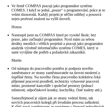
Ve firmě COMPAS pracuji jako programátor systému
COMES. I když se jedná „pouze“ o programování, práce je to
velmi různorodá. Každý projekt je něčím odlišný a posouvá
nejen profesní znalosti na vyšší úroveň.
Honza
Nastoupil jsem na COMPAS hned po vysoké škole, bez
praxe, jako začínající programátor. Nyní mám za sebou
desítky menších i větších projektů a pracuji jako programátor
analytik výrobně informačního systému COMES, který si
sami vyvíjíme dle potřeb a požadavků zákazníků.
Martin
Od nástupu do pracovního poměru je podpora nového
zaměstnance ze strany zaměstnavatele na úrovni moderní a
úspěšné firmy. Na nového člena pracovního kolektivu čeká
příjemné pracovní prostředí, technicky vybavené pracovní
místo, prostorné kanceláře i společné prostory (jednací
místnosti, odpočinkové koutky, kuchyňky, čisté toalety atd.).
Samozřejmostí je zájem jak ze strany vedení firmy, tak
nových pracovních kolegů při úvodním procesu zaškolení.
Každý nový zaměstnanec je seznámen s činností jednotlivých