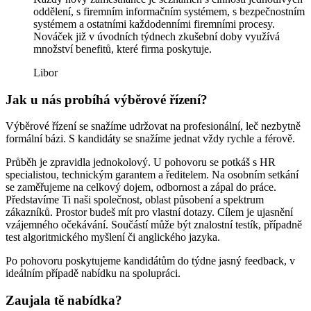
oddělení, s firemním informačním systémem, s bezpečnostním
systémem a ostatními každodenními firemními procesy.
Nováček již v úvodních týdnech zkušební doby využívá
množství benefitů, které firma poskytuje.
Libor
Jak u nás probíhá výběrové řízení?
Výběrové řízení se snažíme udržovat na profesionální, leč nezbytně
formální bázi. S kandidáty se snažíme jednat vždy rychle a férově.
Průběh je zpravidla jednokolový. U pohovoru se potkáš s HR
specialistou, technickým garantem a ředitelem. Na osobním setkání
se zaměřujeme na celkový dojem, odbornost a zápal do práce.
Představíme Ti naši společnost, oblast působení a spektrum
zákazníků. Prostor budeš mít pro vlastní dotazy. Cílem je ujasnění
vzájemného očekávání. Součástí může být znalostní testík, případně
test algoritmického myšlení či anglického jazyka.
Po pohovoru poskytujeme kandidátům do týdne jasný feedback, v
ideálním případě nabídku na spolupráci.
Zaujala tě nabídka?