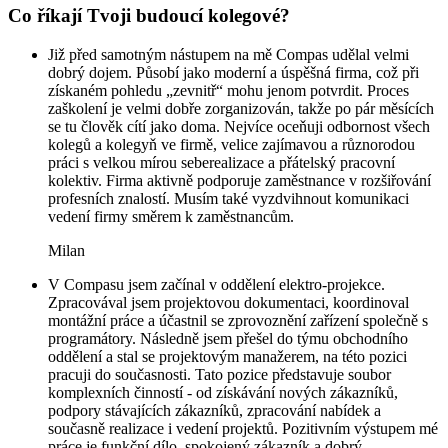
Co říkají Tvoji budoucí kolegové?
Již před samotným nástupem na mě Compas udělal velmi
dobrý dojem. Působí jako moderní a úspěšná firma, což při
získaném pohledu „zevnitř“ mohu jenom potvrdit. Proces
zaškolení je velmi dobře zorganizován, takže po pár měsících
se tu člověk cítí jako doma. Nejvíce oceňuji odbornost všech
kolegů a kolegyň ve firmě, velice zajímavou a různorodou
práci s velkou mírou seberealizace a přátelský pracovní
kolektiv. Firma aktivně podporuje zaměstnance v rozšiřování
profesních znalostí. Musím také vyzdvihnout komunikaci
vedení firmy směrem k zaměstnancům.
Milan
V Compasu jsem začínal v oddělení elektro-projekce.
Zpracovával jsem projektovou dokumentaci, koordinoval
montážní práce a účastnil se zprovoznění zařízení společně s
programátory. Následně jsem přešel do týmu obchodního
oddělení a stal se projektovým manažerem, na této pozici
pracuji do současnosti. Tato pozice představuje soubor
komplexních činností - od získávání nových zákazníků,
podpory stávajících zákazníků, zpracování nabídek a
současně realizace i vedení projektů. Pozitivním výstupem mé
práce je funkční dílo, spokojený zákazník a dobrý