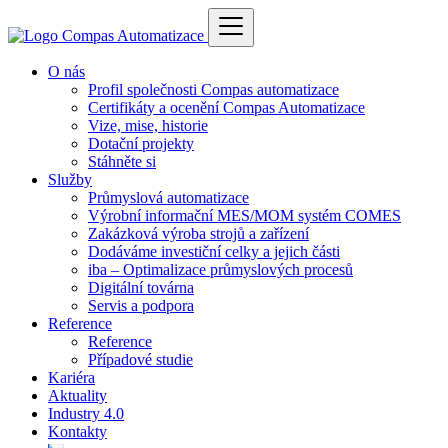
O nás
Profil společnosti Compas automatizace
Certifikáty a ocenění Compas Automatizace
Vize, mise, historie
Dotační projekty
Stáhněte si
Služby
Průmyslová automatizace
Výrobní informační MES/MOM systém COMES
Zakázková výroba strojů a zařízení
Dodáváme investiční celky a jejich části
iba – Optimalizace průmyslových procesů
Digitální továrna
Servis a podpora
Reference
Reference
Případové studie
Kariéra
Aktuality
Industry 4.0
Kontakty