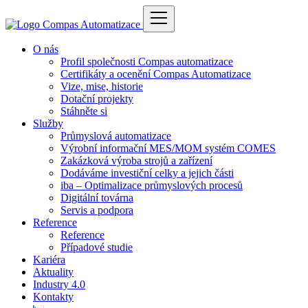
O nás
Profil společnosti Compas automatizace
Certifikáty a ocenění Compas Automatizace
Vize, mise, historie
Dotační projekty
Stáhněte si
Služby
Průmyslová automatizace
Výrobní informační MES/MOM systém COMES
Zakázková výroba strojů a zařízení
Dodáváme investiční celky a jejich části
iba – Optimalizace průmyslových procesů
Digitální továrna
Servis a podpora
Reference
Reference
Případové studie
Kariéra
Aktuality
Industry 4.0
Kontakty