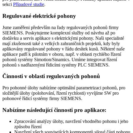
sekci
Případové studie
.
Regulované elektrické pohony
Jsme zaměřeni především na řady regulovaných pohonů firmy
SIEMENS. Poskytujeme komplexní služby od návrhu až po
dodávku a servis aplikace s elektrickými pohony. Naši specialisté
mají zkušenosti také z velkých zahraničních projektů, kdy byly
aplikovány regulované pohony v řádu desítek kusů. Některé naše
aplikace patří k pilotním v oboru, např. v oblasti rychlého řízení
pohonů systémy Simotion/Sinamics. Umíme integrovat řízení
pohonů s nadřazenými řídicími systémy PLC SIEMENS.
Činnosti v oblasti regulovaných pohonů
Pro pohonné úlohy nabízíme optimální parametrizaci pohonů, pro
složitější úlohy (polohování, řízení rychlosti) vyvíjíme SW pro
pohonové řídicí systémy firmy SIEMENS.
Nabízíme následující činnosti pro aplikace:
Zpracování analýzy úlohy, navržení vhodného pohonu i jeho
způsobu řízení
Navržení všech souvisejících komponentů silové části pohonu