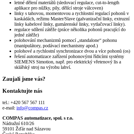
letmé dělení materiálů (sledovací regulace, cut-to-length
aplikace pro nůžky, pily, dělící stroje válcoven)
linky s tahovou, momentovou a rychlostní regulací pohonů v
kaskádách, režimu Master/Slave (galvanizační linky, extruzní
linky kabelové linky, gumárenské linky, vytlačovací linky).
regulace sdílení zátěže (práce několika pohonů pracující do
jedné zátěže)
polohování mechanizmů pomocí „standalone“ pohonu
(manipulátory, podávací mechanismy apod.)
polohové a rychlostní synchronizace dvou a více pohonů (os)
řešení automatizace zařízení pohonovými řídicími systémy
SIEMENS Simotion, např. pro elektrický vřetenový lis a
sklářský stroj na výrobu lahví.
Zaujali jsme vás?
Kontaktujte nás
tel.: +420 567 567 111
e-mail:
info@compas.cz
COMPAS automatizace, spol. s r.o.
Nádražní 610/26
59101 Žďár nad Sázavou