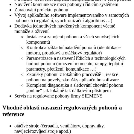
Navržení komunikace mezi pohony i řídicím systémem
Zpracování projektu pohonu
Vývoj aplikačního software implementovaného v samotných
pohonech (regulační, synchronizační algoritmus …)
Dodávka jednotlivých navržených komponent včetně
montáže a oživení
Instalace a zapojení pohonu a všech souvisejících
komponentů
Kontrola a základní naladění pohonů (identifikace
motoru, proudový a otáčkový regulátor)
Parametrizace a nastavení řídicích a technologických
hodnot pohonu (omezení momentu, rampy, teplotní
parametry, přetížení, komunikace …)
Zkoušky pohonu z lokálního pracoviště – reakce
pohonu na povely, zkoušky aplikačního software
Kompletní diagnostika a sledování chování pohonu
„online“ jak lokálně tak dálkovým přístupem
Servis na regulované pohony firmy SIEMENS
Vhodné oblasti nasazení regulovaných pohonů a
reference
otáčivé stroje (čerpadla, ventilátory, dopravníky,
navíjecí/rozvíjecí stroje apod.)