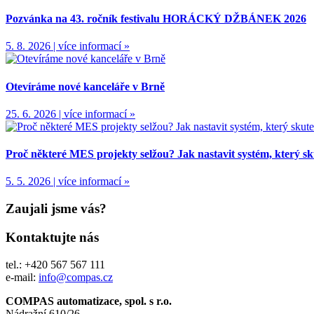
Pozvánka na 43. ročník festivalu HORÁCKÝ DŽBÁNEK 2026
5. 8. 2026 | více informací »
Otevíráme nové kanceláře v Brně
25. 6. 2026 | více informací »
Proč některé MES projekty selžou? Jak nastavit systém, který s
5. 5. 2026 | více informací »
Zaujali jsme vás?
Kontaktujte nás
tel.: +420 567 567 111
e-mail:
info@compas.cz
COMPAS automatizace, spol. s r.o.
Nádražní 610/26