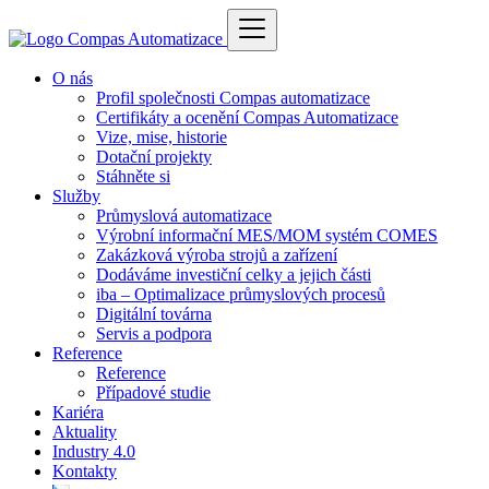
O nás
Profil společnosti Compas automatizace
Certifikáty a ocenění Compas Automatizace
Vize, mise, historie
Dotační projekty
Stáhněte si
Služby
Průmyslová automatizace
Výrobní informační MES/MOM systém COMES
Zakázková výroba strojů a zařízení
Dodáváme investiční celky a jejich části
iba – Optimalizace průmyslových procesů
Digitální továrna
Servis a podpora
Reference
Reference
Případové studie
Kariéra
Aktuality
Industry 4.0
Kontakty